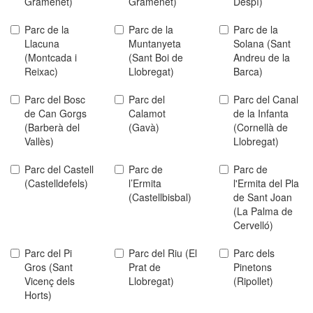
Gramenet)
Gramenet)
Despí)
Parc de la
Parc de la
Parc de la
Llacuna
Muntanyeta
Solana (Sant
(Montcada i
(Sant Boi de
Andreu de la
Reixac)
Llobregat)
Barca)
Parc del Bosc
Parc del
Parc del Canal
de Can Gorgs
Calamot
de la Infanta
(Barberà del
(Gavà)
(Cornellà de
Vallès)
Llobregat)
Parc del Castell
Parc de
Parc de
(Castelldefels)
l’Ermita
l'Ermita del Pla
(Castellbisbal)
de Sant Joan
(La Palma de
Cervelló)
Parc del Pi
Parc del Riu (El
Parc dels
Gros (Sant
Prat de
Pinetons
Vicenç dels
Llobregat)
(Ripollet)
Horts)