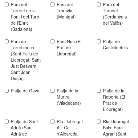
Parc del
Parc del
Parc del
Torrent de la
Tramvia
Turonet
Font i del Turó
(Montgat)
(Cerdanyola
de l'Enric
del Vallès)
(Badalona)
Parc de
Parc Nou (El
Platja de
Torreblanca
Prat de
Castelldefels
(Sant Feliu de
Llobregat)
Llobregat, Sant
Just Desvern i
Sant Joan
Despí)
Platja de Gavà
Platja de la
Platja de la
Murtra
Roberta (El
(Viladecans)
Prat de
Llobregat)
Platja de Sant
Riu Llobregat
Riu Llobregat
Adrià (Sant
Alt: Ca
Baix: Parc
Adrià de
n'Albareda
Agrari (Sant